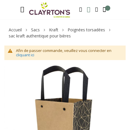
Langue
Bienvenue sur notre e-shop, inscrivez-v
FRANÇAIS
RECHERCHER
MA LISTE D'ENVIE
MON COMPTE
Accueil
Sacs
Kraft
Poignées torsadées
sac kraft authentique pour bières
Afin de passer commande, veuillez vous connecter en
cliquant ici
Skip
Sk
to
to
the
th
end
be
of
of
the
th
images
im
gallery
ga