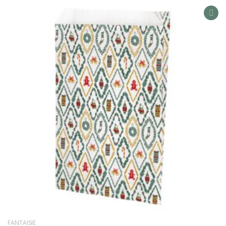
AD
TO
WIS
LIS
FANTAISIE