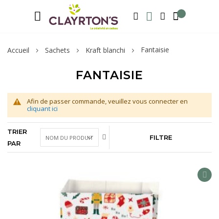
Langue
Bienvenue sur notre e-shop, inscrivez-v
FRANÇAIS
RECHERCHER
MA LISTE D'ENVIE
MON COMPTE
Fantaisie
Accueil
Sachets
Kraft blanchi
FANTAISIE
Afin de passer commande, veuillez vous connecter en
cliquant ici
TRIER
FILTRE
PAR
AD
TO
WIS
LIS