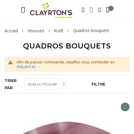
Langue
Bienvenue sur notre e-shop, inscrivez-v
FRANÇAIS
RECHERCHER
MA LISTE D'ENVIE
MON COMPTE
Quadros bouquets
Accueil
Housses
Kraft
QUADROS BOUQUETS
Afin de passer commande, veuillez vous connecter en
cliquant ici
TRIER
FILTRE
PAR
AD
TO
WIS
LIS