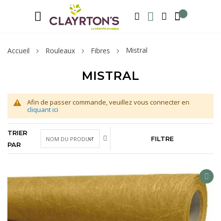
Langue
Bienvenue sur notre e-shop, inscrivez-v
FRANÇAIS
RECHERCHER
MA LISTE D'ENVIE
MON COMPTE
Mistral
Accueil
Rouleaux
Fibres
MISTRAL
Afin de passer commande, veuillez vous connecter en
cliquant ici
TRIER
FILTRE
PAR
AD
TO
WIS
LIS