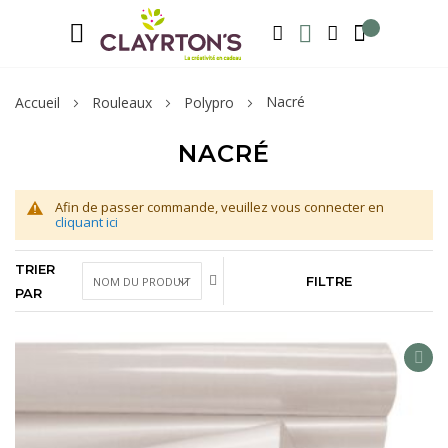
Langue
Bienvenue sur notre e-shop, inscrivez-v
FRANÇAIS
RECHERCHER
MA LISTE D'ENVIE
MON COMPTE
Nacré
Accueil
Rouleaux
Polypro
NACRÉ
Afin de passer commande, veuillez vous connecter en
cliquant ici
TRIER
FILTRE
PAR
AD
TO
WIS
LIS