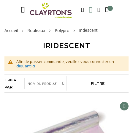
Langue
Bienvenue sur notre e-shop, inscrivez-v
FRANÇAIS
RECHERCHER
MA LISTE D'ENVIE
MON COMPTE
Iridescent
Accueil
Rouleaux
Polypro
IRIDESCENT
Afin de passer commande, veuillez vous connecter en
cliquant ici
TRIER
FILTRE
PAR
AD
TO
WIS
LIS