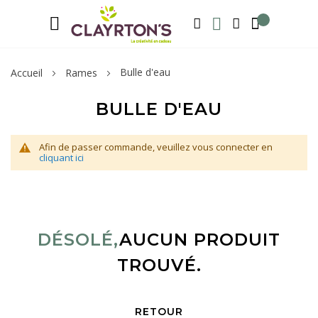
Langue
Bienvenue sur notre e-shop, inscrivez-v
FRANÇAIS
RECHERCHER
MA LISTE D'ENVIE
MON COMPTE
Bulle d'eau
Accueil
Rames
BULLE D'EAU
Afin de passer commande, veuillez vous connecter en
cliquant ici
DÉSOLÉ,
AUCUN PRODUIT
TROUVÉ.
RETOUR