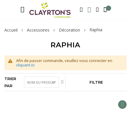
Langue
Bienvenue sur notre e-shop, inscrivez-v
FRANÇAIS
RECHERCHER
MA LISTE D'ENVIE
MON COMPTE
Raphia
Accueil
Accessoires
Décoration
RAPHIA
Afin de passer commande, veuillez vous connecter en
cliquant ici
TRIER
FILTRE
PAR
AD
TO
WIS
LIS