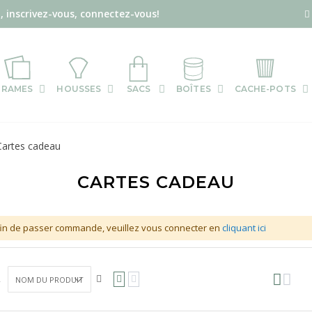
, inscrivez-vous, connectez-vous!
RAMES
HOUSSES
SACS
BOÎTES
CACHE-POTS
Cartes cadeau
CARTES CADEAU
in de passer commande, veuillez vous connecter en
cliquant ici
R