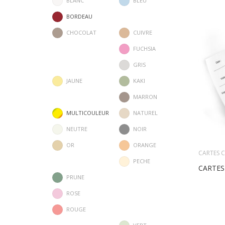
BLANC
BLEU
BORDEAU
CHOCOLAT
CUIVRE
FUCHSIA
GRIS
JAUNE
KAKI
MARRON
MULTICOULEUR
NATUREL
NEUTRE
NOIR
OR
ORANGE
CARTES 
PECHE
CARTES
PRUNE
ROSE
ROUGE