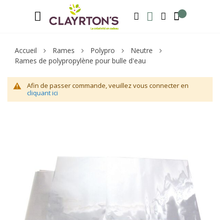
Langue
Bienvenue sur notre e-shop, inscrivez-v
FRANÇAIS
RECHERCHER
MA LISTE D'ENVIE
MON COMPTE
Accueil
Rames
Polypro
Neutre
Rames de polypropylène pour bulle d'eau
Afin de passer commande, veuillez vous connecter en
cliquant ici
Skip
Sk
to
to
the
th
end
be
of
of
the
th
images
im
gallery
ga