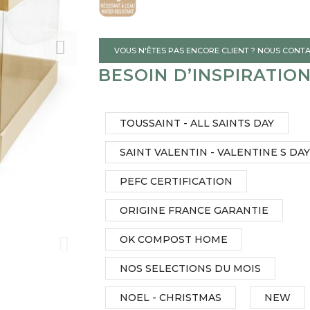
gallery
VOUS N'ÊTES PAS ENCORE CLIENT ? NOUS CONT
BESOIN D’INSPIRATIO
TOUSSAINT - ALL SAINTS DAY
SAINT VALENTIN - VALENTINE S DAY
PEFC CERTIFICATION
ORIGINE FRANCE GARANTIE
OK COMPOST HOME
NOS SELECTIONS DU MOIS
NOEL - CHRISTMAS
NEW