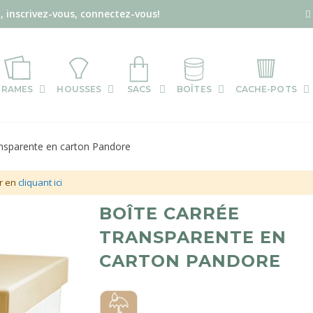
, inscrivez-vous, connectez-vous!
RAMES
HOUSSES
SACS
BOÎTES
CACHE-POTS
ansparente en carton Pandore
r en
cliquant ici
Skip
BOÎTE CARRÉE
to
TRANSPARENTE EN
the
CARTON PANDORE
beginning
of
the
images