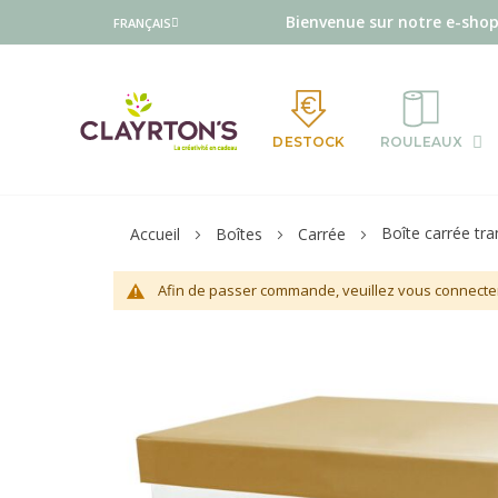
Langue
Bienvenue sur notre e-shop
FRANÇAIS
DESTOCK
ROULEAUX
Boîte carrée tr
Accueil
Boîtes
Carrée
Afin de passer commande, veuillez vous connecte
Skip
to
the
end
of
the
images