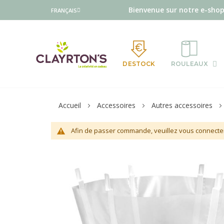
Langue
Bienvenue sur notre e-shop
FRANÇAIS
DESTOCK
ROULEAUX
Accueil
Accessoires
Autres accessoires
Afin de passer commande, veuillez vous connecte
Skip
to
the
end
of
the
images