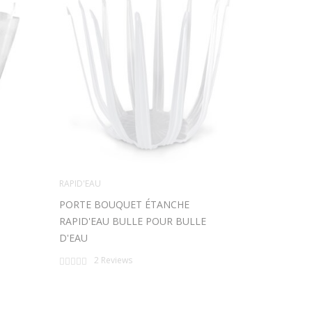
RAPID'EAU
RAPID'EAU
PORTE BOUQUET ÉTANCHE
RAPID'EAU
RAPID'EAU BULLE POUR BULLE
SUPPORT 
D'EAU
BOUQUETS
Rating:
Rating:
2
Reviews
2
R
0%
0%