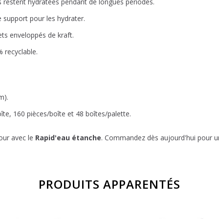
s restent hydratées pendant de longues périodes.
e support pour les hydrater.
ts enveloppés de kraft.
 recyclable.
m).
te, 160 pièces/boîte et 48 boîtes/palette.
jour avec le
Rapid'eau étanche
. Commandez dès aujourd'hui pour une
PRODUITS APPARENTÉS