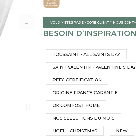
gallery
VOUS N'ÊTES PAS ENCORE CLIENT ? NOUS CONT
BESOIN D’INSPIRATIO
TOUSSAINT - ALL SAINTS DAY
SAINT VALENTIN - VALENTINE S DAY
PEFC CERTIFICATION
ORIGINE FRANCE GARANTIE
OK COMPOST HOME
NOS SELECTIONS DU MOIS
NOEL - CHRISTMAS
NEW