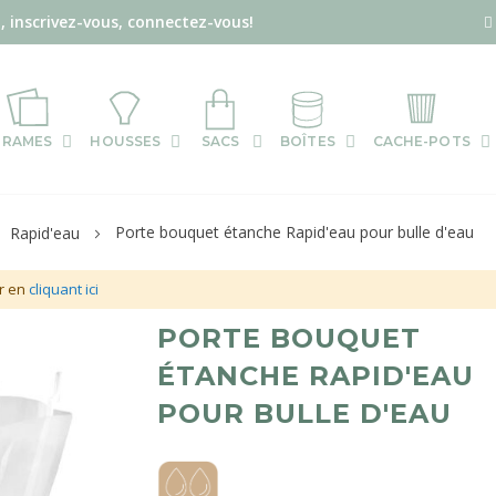
, inscrivez-vous, connectez-vous!
RAMES
HOUSSES
SACS
BOÎTES
CACHE-POTS
Porte bouquet étanche Rapid'eau pour bulle d'eau
Rapid'eau
r en
cliquant ici
Skip
PORTE BOUQUET
to
ÉTANCHE RAPID'EAU
the
POUR BULLE D'EAU
beginning
of
the
images