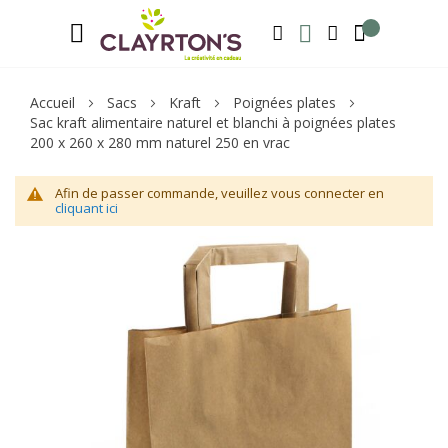
Langue
Bienvenue sur notre e-shop, inscrivez-v
FRANÇAIS
RECHERCHER
MA LISTE D'ENVIE
MON COMPTE
Accueil
Sacs
Kraft
Poignées plates
Sac kraft alimentaire naturel et blanchi à poignées plates
200 x 260 x 280 mm naturel 250 en vrac
Afin de passer commande, veuillez vous connecter en
cliquant ici
Skip
Sk
to
to
the
th
end
be
of
of
the
th
images
im
gallery
ga