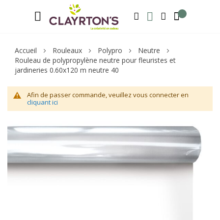
Langue
Bienvenue sur notre e-shop, inscrivez-v
FRANÇAIS
RECHERCHER
MA LISTE D'ENVIE
MON COMPTE
Accueil
Rouleaux
Polypro
Neutre
Rouleau de polypropylène neutre pour fleuristes et
jardineries 0.60x120 m neutre 40
Afin de passer commande, veuillez vous connecter en
cliquant ici
Skip
Sk
to
to
the
th
end
be
of
of
the
th
images
im
gallery
ga