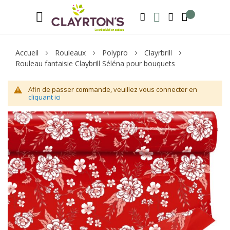
Langue
Bienvenue sur notre e-shop, inscrivez-v
FRANÇAIS
RECHERCHER
MA LISTE D'ENVIE
MON COMPTE
Accueil
Rouleaux
Polypro
Clayrbrill
Rouleau fantaisie Claybrill Séléna pour bouquets
Afin de passer commande, veuillez vous connecter en
cliquant ici
Skip
Sk
to
to
the
th
end
be
of
of
the
th
images
im
gallery
ga