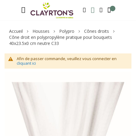
Langue
Bienvenue sur notre e-shop, inscrivez-v
FRANÇAIS
RECHERCHER
MA LISTE D'ENVIE
MON COMPTE
Accueil
Housses
Polypro
Cônes droits
Cône droit en polypropylène pratique pour bouquets
40x23.5x0 cm neutre C33
Afin de passer commande, veuillez vous connecter en
cliquant ici
Skip
Sk
to
to
the
th
end
be
of
of
the
th
images
im
gallery
ga