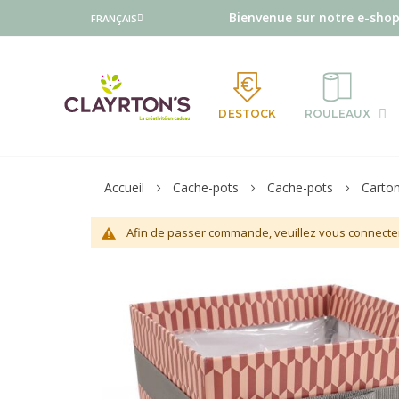
Langue
Bienvenue sur notre e-shop
FRANÇAIS
DESTOCK
ROULEAUX
Accueil
Cache-pots
Cache-pots
Carto
Afin de passer commande, veuillez vous connecte
Skip
to
the
end
of
the
images