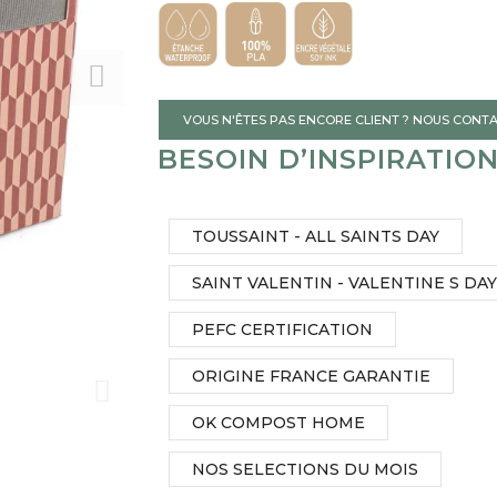
gallery
VOUS N'ÊTES PAS ENCORE CLIENT ? NOUS CONT
BESOIN D’INSPIRATIO
TOUSSAINT - ALL SAINTS DAY
SAINT VALENTIN - VALENTINE S DAY
PEFC CERTIFICATION
ORIGINE FRANCE GARANTIE
OK COMPOST HOME
NOS SELECTIONS DU MOIS