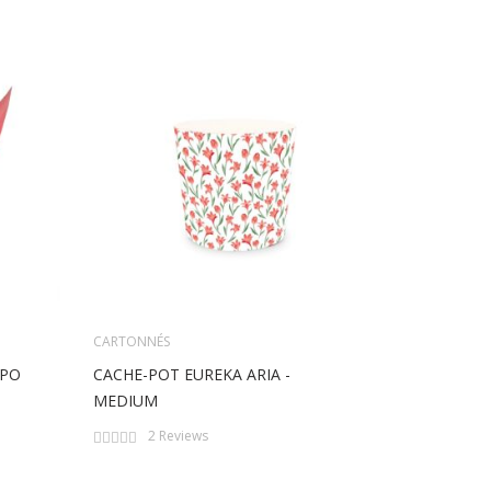
CARTONNÉS
CARTONNÉS
MPO
CACHE-POT EUREKA ARIA -
CACHE PO
MEDIUM
Rating:
2
R
0%
Rating:
2
Reviews
0%