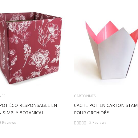
NÉS
CARTONNÉS
POT ÉCO-RESPONSABLE EN
CACHE-POT EN CARTON STA
 SIMPLY BOTANICAL
POUR ORCHIDÉE
Rating:
2
Reviews
2
Reviews
0%