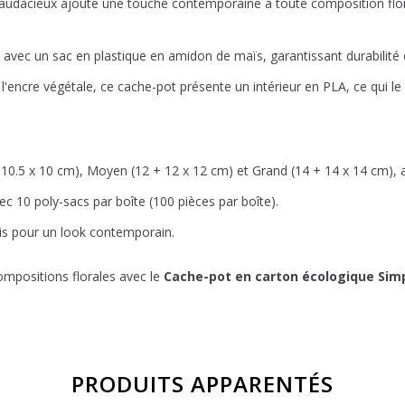
udacieux ajoute une touche contemporaine à toute composition floral
 avec un sac en plastique en amidon de maïs, garantissant durabilité e
'encre végétale, ce cache-pot présente un intérieur en PLA, ce qui l
 + 10.5 x 10 cm), Moyen (12 + 12 x 12 cm) et Grand (14 + 14 x 14 cm), as
ec 10 poly-sacs par boîte (100 pièces par boîte).
is pour un look contemporain.
mpositions florales avec le
Cache-pot en carton écologique Sim
PRODUITS APPARENTÉS