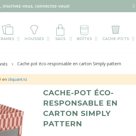
, inscrivez-vous, connectez-vous!
RAMES
HOUSSES
SACS
BOÎTES
CACHE-POTS
Cache-pot éco-responsable en carton Simply pattern
nnés
r en
cliquant ici
Skip
CACHE-POT ÉCO-
to
RESPONSABLE EN
the
CARTON SIMPLY
beginning
of
PATTERN
the
images